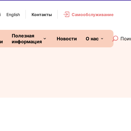
i
English
Самообслуживание
Контакты
Полезная
Поиск
Новости
О нас
ии
информация
Счета и оплата
О предприятии
Электроработы
Структура
Прейскуранты
Отчеты
Условия и формы
Обработка данн
ходатайств
клиента
Электро- безопасность
История
Правовые акты
Контакты