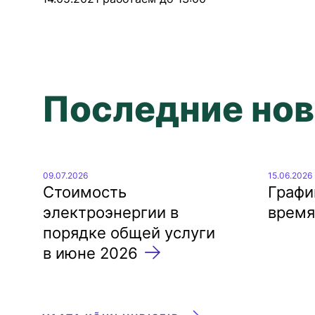
Дополнительные
услуги
Установка пломб
Отключения
Последние нов
Работы в охранной зоне
Предотвращение и
возмещение ущерба
09.07.2026
15.06.2026
Стоимость
Графи
Плата за терпимость
электроэнергии в
время
порядке общей услуги
в июне 2026