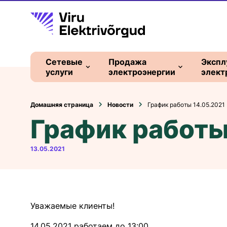
Сетевые
Продажа
Экспл
услуги
электроэнергии
элект
Подключение к
Пакеты
Домашняя страница
Новости
График работы 14.05.2021
электросети
электроэнергии
График работы
Производитель
Универсальная услуга
электроэнергии
13.05.2021
Заключение договора
Плата за
Общая услуга и
присоединение
балансовая энергия
Сетевой договор
Уважаемые клиенты!
Типовые графики
Сетевые платы
нагрузки
14.05.2021 работаем до 13:00