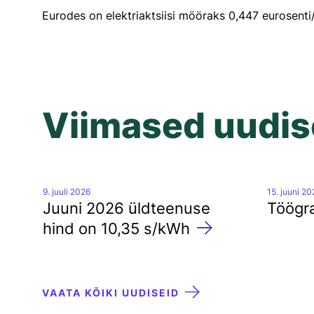
Eurodes on elektriaktsiisi mööraks 0,447 eurosent
Katkestused
Tööd kaitsevööndis
Kahjukäsitlus
Talumistasu
Viimased uudi
9. juuli 2026
15. juuni 2
Juuni 2026 üldteenuse
Töögra
hind on 10,35 s/kWh
VAATA KÕIKI UUDISEID