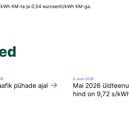
i/kWh KM-ta ja 0,54 eurosenti/kWh KM-ga.
sed
026
9. juuni 2026
afik pühade ajal
Mai 2026 üldteen
hind on 9,72 s/kW