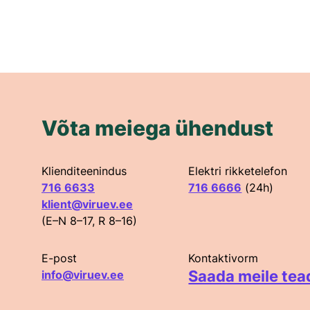
Võta meiega ühendust
Klienditeenindus
Elektri rikketelefon
716 6633
716 6666
(24h)
klient@viruev.ee
(E–N 8–17, R 8–16)
E-post
Kontaktivorm
Saada meile tea
info@viruev.ee