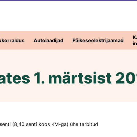
K
ukorraldus
Autolaadijad
Päikeseelektrijaamad
i
lates 1. märtsist 2
ine
ud
7 senti (8,40 senti koos KM-ga) ühe tarbitud