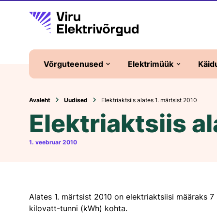
Võrguteenused
Elektrimüük
Käid
Liitumine elektrivõrguga
Elektripaketid
Avaleht
Uudised
Elektriaktsiis alates 1. märtsist 2010
Elektriaktsiis a
Elektritootja
Universaalteenus
Liitumistasud
Elektrilepingu sõlmim
1. veebruar 2010
Võrguleping
Üldteenus ja
bilansienergia
Võrgutasud
Tüüpkoormusgraafik
Lisateenused
Alates 1. märtsist 2010 on elektriaktsiisi määraks 
kilovatt-tunni (kWh) kohta.
Plommimine