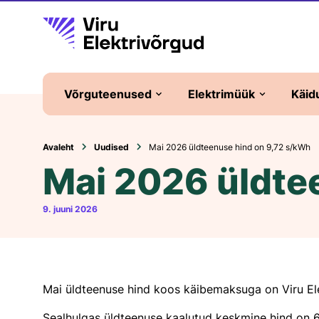
Võrguteenused
Elektrimüük
Käid
Liitumine elektrivõrguga
Elektripaketid
Avaleht
Uudised
Mai 2026 üldteenuse hind on 9,72 s/kWh
Mai 2026 üldte
Elektritootja
Universaalteenus
Liitumistasud
Elektrilepingu sõlmim
9. juuni 2026
Võrguleping
Üldteenus ja
bilansienergia
Võrgutasud
Tüüpkoormusgraafik
Lisateenused
Mai üldteenuse hind koos käibemaksuga on Viru El
Plommimine
Sealhulgas üldteenuse kaalutud keskmine hind on 