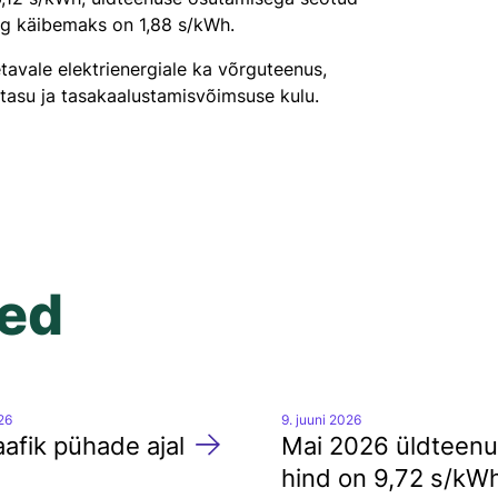
ng käibemaks on 1,88 s/kWh.
etavale elektrienergiale ka võrguteenus,
e tasu ja tasakaalustamisvõimsuse kulu.
sed
026
9. juuni 2026
afik pühade ajal
Mai 2026 üldteen
hind on 9,72 s/kW