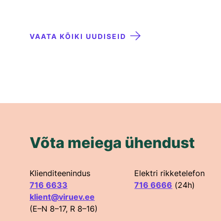
VAATA KÕIKI UUDISEID
Võta meiega ühendust
Klienditeenindus
Elektri rikketelefon
716 6633
716 6666
(24h)
klient@viruev.ee
(E–N 8–17, R 8–16)