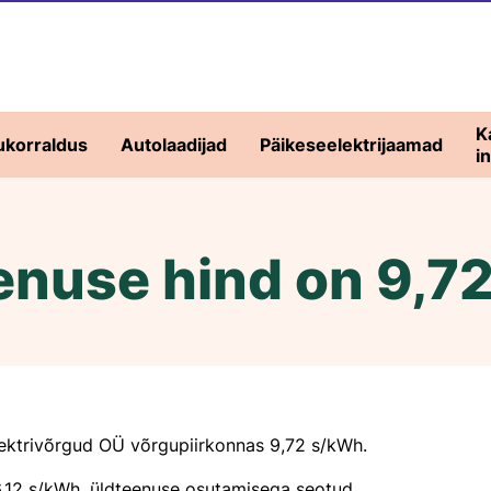
K
ukorraldus
Autolaadijad
Päikeseelektrijaamad
i
enuse hind on 9,7
ine
ud
ektrivõrgud OÜ võrgupiirkonnas 9,72 s/kWh.
6,12 s/kWh, üldteenuse osutamisega seotud