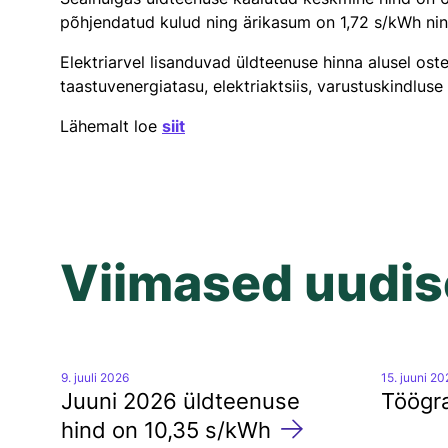
põhjendatud kulud ning ärikasum on 1,72 s/kWh ni
Katkestused
Elektriarvel lisanduvad üldteenuse hinna alusel ost
Tööd kaitsevööndis
taastuvenergiatasu, elektriaktsiis, varustuskindlus
Kahjukäsitlus
Lähemalt loe
siit
Talumistasu
Viimased uudi
9. juuli 2026
15. juuni 2
Juuni 2026 üldteenuse
Töögra
hind on 10,35 s/kWh