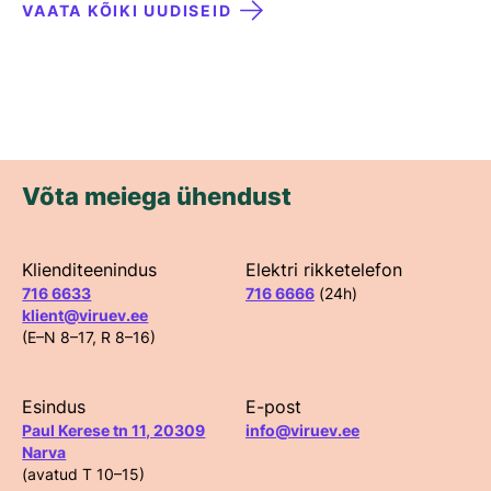
VAATA KÕIKI UUDISEID
Võta meiega ühendust
Klienditeenindus
Elektri rikketelefon
716 6633
716 6666
(24h)
klient@viruev.ee
(E–N 8–17, R 8–16)
Esindus
E-post
Paul Kerese tn 11, 20309
info@viruev.ee
Narva
(avatud T 10–15)