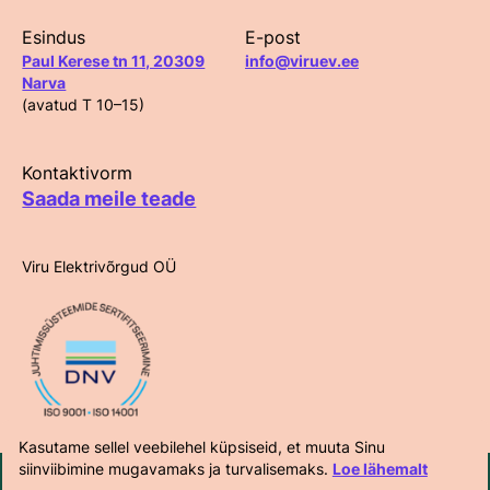
Esindus
E-post
Paul Kerese tn 11, 20309
info@viruev.ee
Narva
(avatud T 10–15)
Kontaktivorm
Saada meile teade
Viru Elektrivõrgud OÜ
Kasutame sellel veebilehel küpsiseid, et muuta Sinu
siinviibimine mugavamaks ja turvalisemaks.
Loe lähemalt