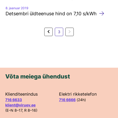
8. jaanuar 2019
Detsembri üldteenuse hind on 7,10 s/kWh
Previous
Next
3
Võta meiega ühendust
Klienditeenindus
Elektri rikketelefon
716 6633
716 6666
(24h)
klient@viruev.ee
(E–N 8–17, R 8–16)