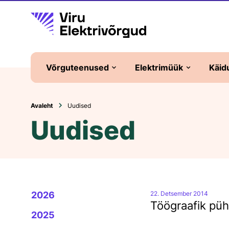
Võrguteenused
Elektrimüük
Käid
Liitumine elektrivõrguga
Elektripaketid
Avaleht
Uudised
Uudised
Elektritootja
Universaalteenus
Liitumistasud
Elektrilepingu sõlmim
Võrguleping
Üldteenus ja
bilansienergia
Võrgutasud
2026
22. Detsember 2014
Tüüpkoormusgraafik
Töögraafik püh
Lisateenused
2025
Plommimine