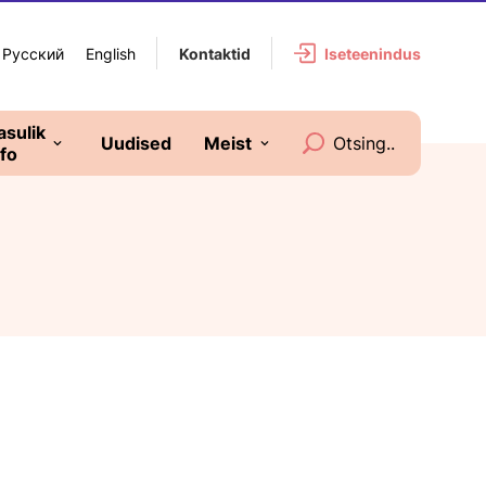
Русский
English
Iseteenindus
Kontaktid
asulik
Otsing
Uudised
Meist
nfo
Arved ja tasumine
Ettevõttest
Elektritööd
Struktuur
Hinnakirjad
Aruanded
Tingimused ja
Kliendiandmete
taotlusvormid
töötlemine
Elektriohutus
Ajalugu
Õigusaktid
Arengukava