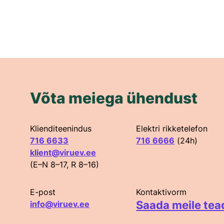
Võta meiega ühendust
Klienditeenindus
Elektri rikketelefon
716 6633
716 6666
(24h)
klient@viruev.ee
(E–N 8–17, R 8–16)
E-post
Kontaktivorm
Saada meile tea
info@viruev.ee