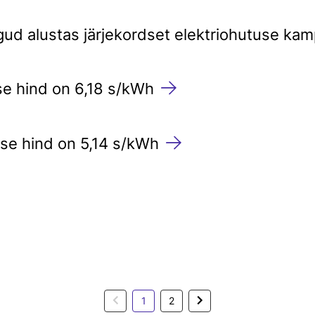
gud alustas järjekordset elektriohutuse kam
se hind on 6,18 s/kWh
se hind on 5,14 s/kWh
Previous
Next
1
2