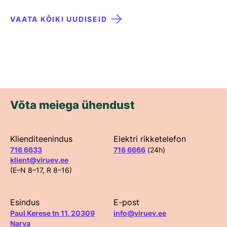
VAATA KÕIKI UUDISEID
Võta meiega ühendust
Klienditeenindus
Elektri rikketelefon
716 6633
716 6666
(24h)
klient@viruev.ee
(E–N 8–17, R 8–16)
Esindus
E-post
Paul Kerese tn 11, 20309
info@viruev.ee
Narva