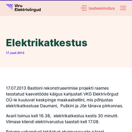
Iseteenindus
Elektrikatkestus
17. juuli 2013
17.07.2013 Bastioni rekonstrueerimise projekti raames
teostatud kaevetööde käigus kahjustati VKG Elektrivõrgud
OÜ-le kuuluvat keskpinge maakaabelliini, mis põhjustas
elektrikatkestuse Daumani, Puškini ja Jõe tänava piirkonnas.
Avarii toimus kell 16.38, elektrikatkestus kestis 30 minutit.
Viimase kliendi elektrivarustus taastati kell 17.08.
Palume vabandust tekitatud ebamugavuste pärast.